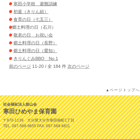
寒田小学校 避難訓練
初釜（きりん組）
食育の日（七五三）
郷土料理の日（石川）
敬老の日 お祝い会
郷土料理の日（長野）
郷土料理の日（愛知）
きりんぐみBBQ No.1
前のページ
11-20 / 全 184 件
次のページ
▲ページトップへ
社会福祉法人姫山会
寒田ひめやま保育園
〒870-1139 大分県大分市寒田南町1丁目
TEL. 097-568-9655 FAX. 097-568-6811